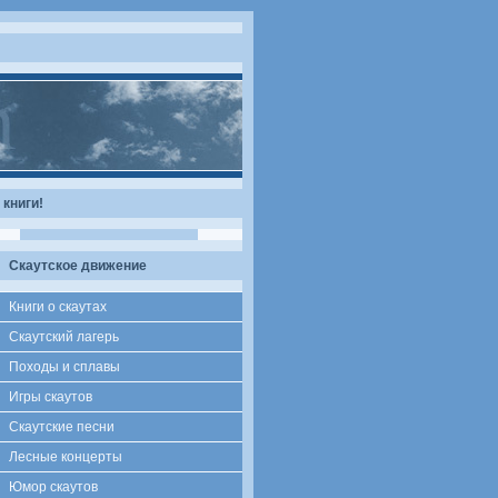
книги!
Скаутское движение
Книги о скаутах
Скаутский лагерь
Походы и сплавы
Игры скаутов
Скаутские песни
Лесные концерты
Юмор скаутов