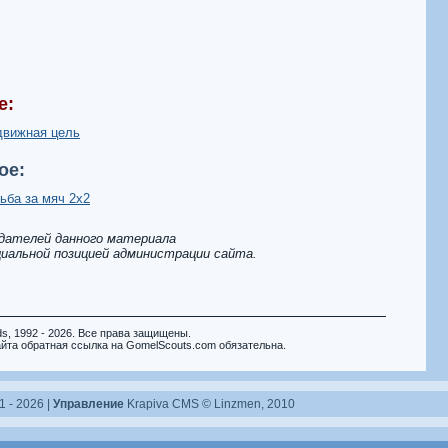
е:
движная цель
ое:
ьба за мяч 2x2
здателей данного материала
иальной позицией администрации сайта.
ds, 1992 - 2026. Все права защищены.
йта обратная ссылка на GomelScouts.com обязательна.
 - 2026 |
Управление
Krapiva CMS © Linzmen, 2010