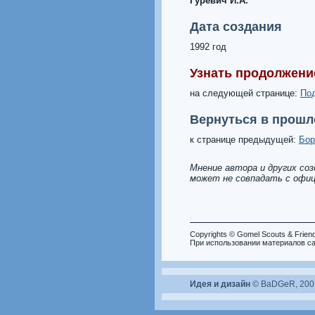
Гуревич И.А.
Дата создания
1992 год
Узнать продолжени
на следующей странице:
По
Вернуться в прошл
к странице предыдущей:
Бор
Мнение автора и других со
может не совпадать с офиц
Copyrights © Gomel Scouts & Frien
При использовании материалов са
Идея и дизайн
© BaDGeR, 2001