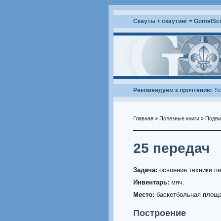
Скауты + скаутинг = GomelSc
Рекомендуем к прочтению
:
Sc
Главная
»
Полезные книги
»
Подви
25 передач
Задача:
освоение техники пе
Инвентарь:
мяч.
Место:
баскетбольная площа
Построение