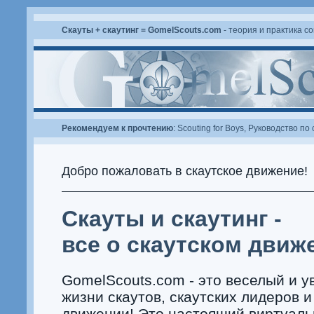
Скауты + скаутинг = GomelScouts.com
- теория и практика с
Рекомендуем к прочтению
:
Scouting for Boys
,
Руководство по 
Добро пожаловать в
скаутское движение
!
Скауты и скаутинг -
все о скаутском движ
GomelScouts.com - это веселый и у
жизни скаутов, скаутских лидеров и
движении! Это настоящий виртуальн