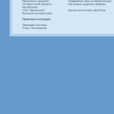
Прогулка в прошлое
Подвижные игры на физкультуре
По Брестской области
Как можно защитить ребенка
Мушкетеры
Плот "Десантник"
Школа настольного футбола
Большое путешествие
Практика и история:
Звеновая система
Скаут Полчанинов