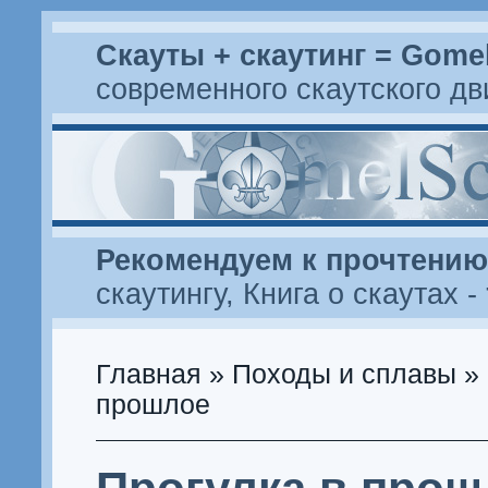
Скауты + скаутинг = Gome
современного скаутского д
Рекомендуем к прочтению
скаутингу
,
Книга о скаутах
-
Главная
»
Походы и сплавы
» 
прошлое