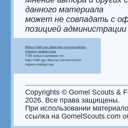
данного материала
может не совпадать с о
позицией администрации
Https://vldv.ngc.clinic/our-services/uzi/uzi-
organov-malogo-taza
УЗИ матки и яичников тут -
https://vldv.ngc.clinic/our-services/uzi/uzi-
organov-malogo-taza
.
Copyrights © Gomel Scouts & Fr
2026. Все права защищены.
При использовании материало
ссылка на GomelScouts.com о