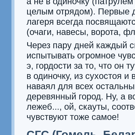
а не в одиночку (патрулем
целым отрядом). Первые д
лагеря всегда посвящают
(очаги, навесы, ворота, ф
Через пару дней каждый с
испытывать огромное чувств
э, гордости за то, что он т
в одиночку, из сухостоя и 
наваял для всех остальн
деревянный город. Ну, а 
лежеб..., ой, скауты, соот
чувствуют тоже самое!
СГС (Гомель, Бела