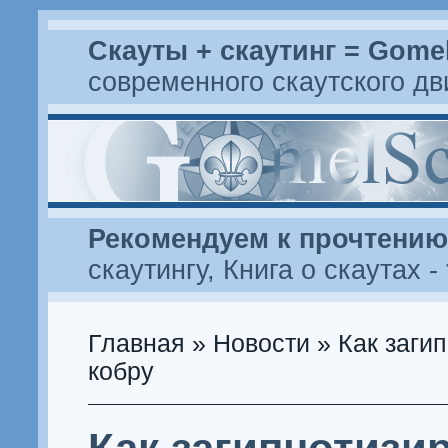
Скауты + скаутинг = Gome
современного скаутского д
Рекомендуем к прочтению
скаутингу
,
Книга о скаутах
-
Главная
»
Новости
» Как заги
кобру