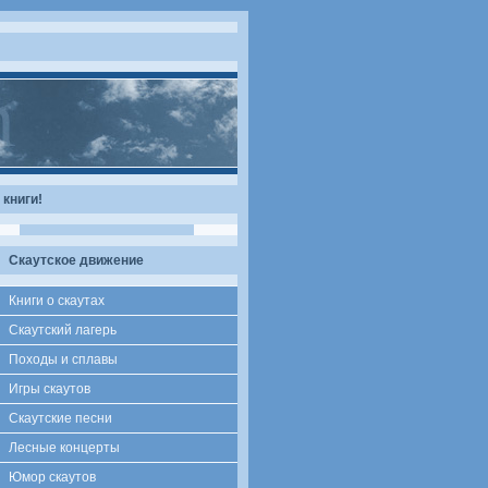
книги!
Скаутское движение
Книги о скаутах
Скаутский лагерь
Походы и сплавы
Игры скаутов
Скаутские песни
Лесные концерты
Юмор скаутов