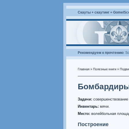
Скауты + скаутинг = GomelSc
Рекомендуем к прочтению
:
Sc
Главная
»
Полезные книги
»
Подви
Бомбардир
Задачи:
совершенствование 
Инвентарь:
мячи.
Место:
волейбольная площа
Построение