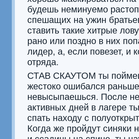
будешь неминуемо растоп
спешащих на ужин братье
ставить такие хитрые лову
рано или поздно в них поп
лидер, а, если повезет, и
отряда.
СТАВ СКАУТОМ ты поймеш
жестоко ошибался раньше
невысыпаешься. После не
активных дней в лагере т
спать находу с полуоткры
Когда же пройдут синяки н
и ссадины на спине, ты н