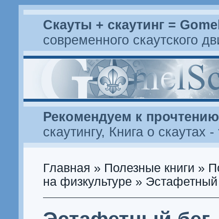
Скауты + скаутинг = Gome
современного скаутского д
Рекомендуем к прочтению
скаутингу
,
Книга о скаутах
-
Главная
»
Полезные книги
»
П
на физкультуре
» Эстафетный 