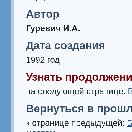
Автор
Гуревич И.А.
Дата создания
1992 год
Узнать продолжени
на следующей странице:
Вернуться в прошл
к странице предыдущей:
Б