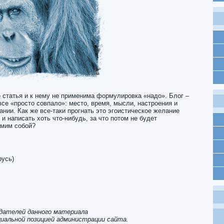
е статья и к нему не применима формулировка «надо». Блог –
все «просто совпало»: место, время, мысли, настроения и
нии. Как же все-таки прогнать это эгоистическое желание
и написать хоть что-нибудь, за что потом не будет
амим собой?
русь)
здателей данного материала
иальной позицией администрации сайта.