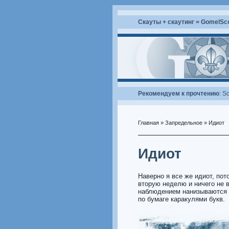
Скауты + скаутинг = GomelSc
Рекомендуем к прочтению
:
Sc
Главная
»
Запредельное
» Идиот
Идиот
Наверно я все же идиот, по
вторую неделю и ничего не в
наблюдением нанизываются 
по бумаге каракулями букв.