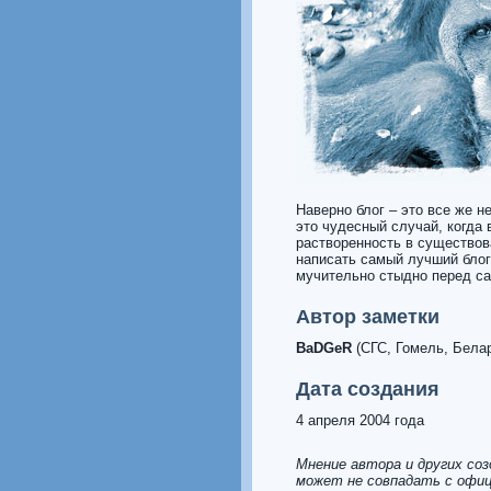
Наверно блог – это все же н
это чудесный случай, когда 
растворенность в существова
написать самый лучший блог 
мучительно стыдно перед с
Автор заметки
BaDGeR
(СГС, Гомель, Бела
Дата создания
4 апреля 2004 года
Мнение автора и других со
может не совпадать с офиц