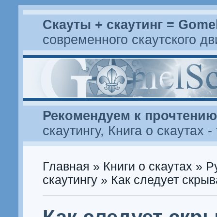
Скауты + скаутинг = Gome
современного скаутского д
Рекомендуем к прочтению
скаутингу
,
Книга о скаутах
-
Главная
»
Книги о скаутах
»
Р
скаутингу
» Как следует скрыв