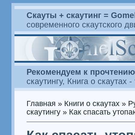
Скауты + скаутинг = Gome
современного скаутского д
Рекомендуем к прочтению
скаутингу
,
Книга о скаутах
-
Главная
»
Книги о скаутах
»
Р
скаутингу
» Как спасать утоп