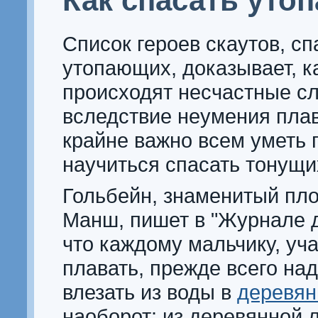
Как спасать уто
Список героев скаутов, с
утопающих, доказывает, к
происходят несчастные с
вследствие неумения плав
крайне важно всем уметь 
научиться спасать тонущи
Гольбейн, знаменитый пло
Манш, пишет в "Журнале 
что каждому мальчику, у
плавать, прежде всего на
влезать из воды в
деревян
наоборот: из деревянной л