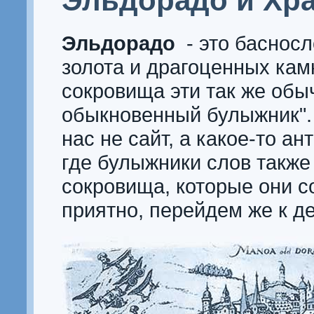
Эльдорадо и Хр
Эльдорадо
- это басносл
золота и драгоценных камн
сокровища эти так же обыч
обыкновенный булыжник". 
нас не сайт, а какое-то а
где булыжники слов также
сокровища, которые они с
приятно, перейдем же к де