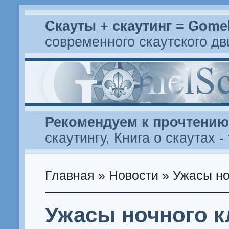
Скауты + скаутинг = Gome
современного скаутского д
Рекомендуем к прочтению
скаутингу
,
Книга о скаутах
-
Главная
»
Новости
» Ужасы но
Ужасы ночного 