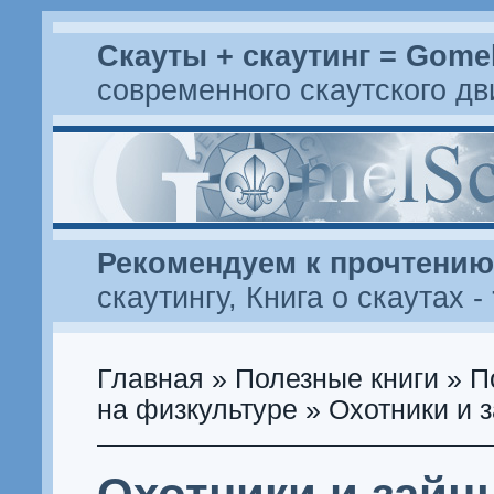
Скауты + скаутинг = Gome
современного скаутского д
Рекомендуем к прочтению
скаутингу
,
Книга о скаутах
-
Главная
»
Полезные книги
»
П
на физкультуре
» Охотники и 