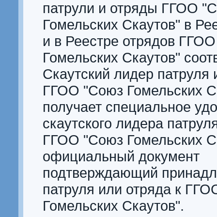
патрули и отряды ГГОО "
Гомельских Скаутов" в Ре
и в Реестре отрядов ГГОО
Гомельских Скаутов" соот
Скаутский лидер патруля 
ГГОО "Союз Гомельских С
получает специальное уд
скаутского лидера патрул
ГГОО "Союз Гомельских Ск
официальный документ
подтверждающий принадл
патруля или отряда к ГГО
Гомельских Скаутов".