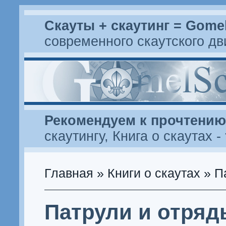
Скауты + скаутинг = Gome
современного скаутского д
Рекомендуем к прочтению
скаутингу
,
Книга о скаутах
-
Главная
»
Книги о скаутах
» П
Патрули и отряд