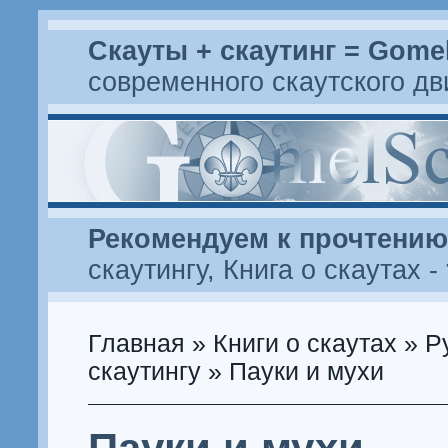
Скауты + скаутинг = Gome
современного скаутского д
Рекомендуем к прочтению
скаутингу
,
Книга о скаутах
-
Главная
»
Книги о скаутах
»
Р
скаутингу
» Пауки и мухи