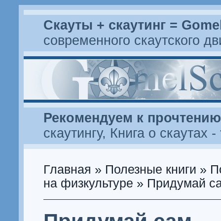
Скауты + скаутинг = Gome
современного скаутского д
Рекомендуем к прочтению
скаутингу
,
Книга о скаутах
-
Главная
»
Полезные книги
»
П
на физкультуре
» Придумай с