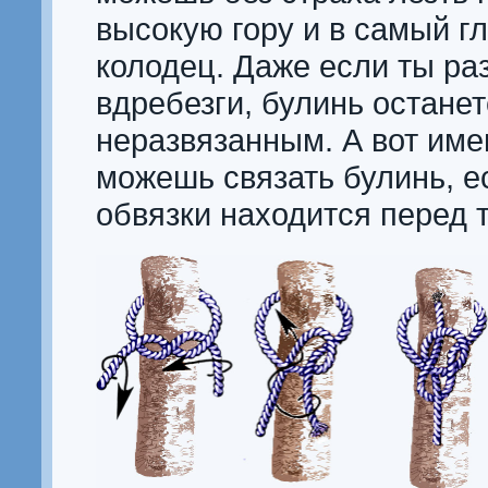
высокую гору и в самый г
колодец. Даже если ты р
вдребезги, булинь остане
неразвязанным. А вот име
можешь связать булинь, е
обвязки находится перед 