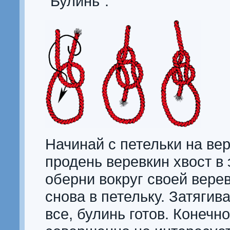
"Булинь":
Начинай с петельки на вер
продень веревкин хвост в 
оберни вокруг своей верев
снова в петельку. Затягива
все, булинь готов. Конечно