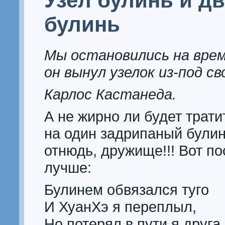
Узел булинь и д
булинь
Мы остановились на врем
он вынул узелок из-под с
Карлос Кастанеда.
А не жирно ли будет трати
на один задрипаный були
отнюдь, дружище!!! Вот п
лучше:
Булинем обвязался туго
И ХуанХэ я переплыл,
Но потерял в пути я друга