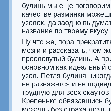
булинь мы еще поговорим,
качестве разминки можешь
узелок, да заодно выдума
название по твоему вкусу.
Ну что же, пора прекратит
мозги и рассказать, чем ж
пресловутый булинь. А пр
основном как идеальный 
узел. Петля булиня никогд
не развяжется и не подвед
трудную для всех скаутов 
Крепенько обвязавшись б
можешь без страха лезть 