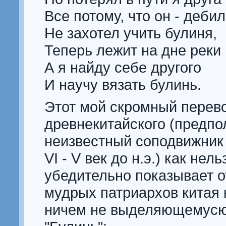
Все потому, что он - дебил
Не захотел учить булиня,
Теперь лежит на дне реки
А я найду себе другого
И научу вязать булинь.
Этот мой скромный перево
древнекитайского (предпо
неизвестный соподвижник
VI - V век до н.э.) как нел
убедительно показывает 
мудрых патриархов китая 
ничем не выделяющемусю