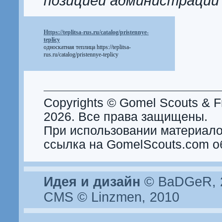
позицией администрации
Https://teplitsa-rus.ru/catalog/pristennye-
teplicy
односкатная теплица
https://teplitsa-
rus.ru/catalog/pristennye-teplicy
Copyrights © Gomel Scouts & Fr
2026. Все права защищены.
При использовании материало
ссылка на GomelScouts.com о
Идея и дизайн
© BaDGeR, 2
CMS © Linzmen, 2010