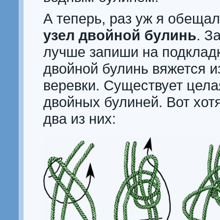
А теперь, раз уж я обеща
узел двойной булинь
. З
лучше запиши на подклад
двойной булинь вяжется и
веревки. Существует цела
двойных булиней. Вот хот
два из них: