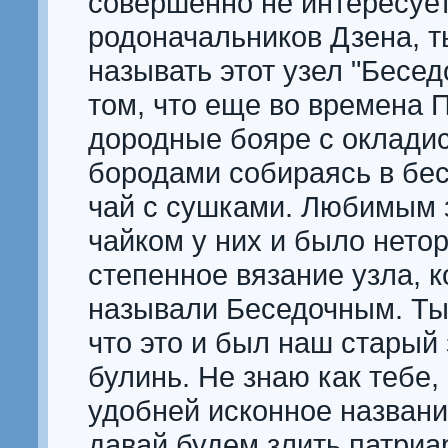
совершенно не интересуе
родоначальников Дзена, 
называть этот узел "Бесед
том, что еще во времена П
дородные бояре с оклади
бородами собираясь в бе
чай с сушками. Любимым 
чайком у них и было нето
степенное вязание узла, 
называли Беседочным. Ты
что это и был наш старый
булинь. Не знаю как тебе,
удобней исконное название
давай будем злить патриар