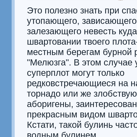
Это полезно знать при сп
утопающего, зависающего
залезающего невесть куда
швартовании твоего плота
местным берегам бурной 
"Мелюзга". В этом случае 
суперплот могут только
редковстречающиеся на н
торнадо или же злобству
аборигены, заинтересова
прекрасным видом шварто
Кстати, такой булинь част
водным булинем.