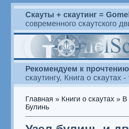
Скауты + скаутинг = Gome
современного скаутского д
Рекомендуем к прочтению
скаутингу
,
Книга о скаутах
-
Главная
»
Книги о скаутах
»
В
Булинь