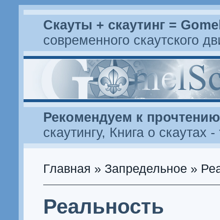
Скауты + скаутинг = Gome
современного скаутского д
Рекомендуем к прочтению
скаутингу
,
Книга о скаутах
-
Главная
»
Запредельное
» Ре
Реальность