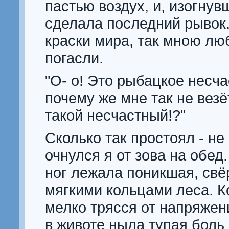
пастью воздух, и, изогнув
сделала последний рывок
краски мира, так мною лю
погасли.
"О- о! Это рыбацкое несча
почему же мне так не везё
такой несчастный!?"
Сколько так простоял - не
очнулся я от зова на обед
ног лежала поникшая, свё
мягкими кольцами леса. 
мелко трясся от напряжен
в животе ныла тупая боль 