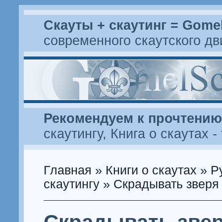
Скауты + скаутинг = Gome
современного скаутского д
Рекомендуем к прочтению
скаутингу
,
Книга о скаутах
-
Главная
»
Книги о скаутах
»
Р
скаутингу
» Скрадывать зверя