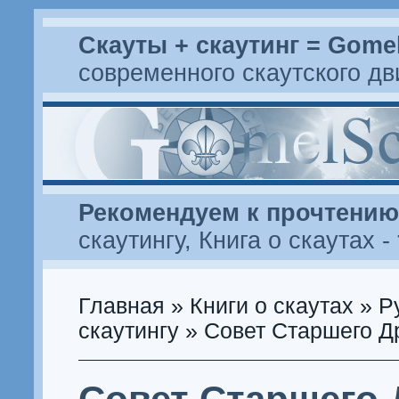
Скауты + скаутинг = Gome
современного скаутского д
Рекомендуем к прочтению
скаутингу
,
Книга о скаутах
-
Главная
»
Книги о скаутах
»
Р
скаутингу
» Совет Старшего Д