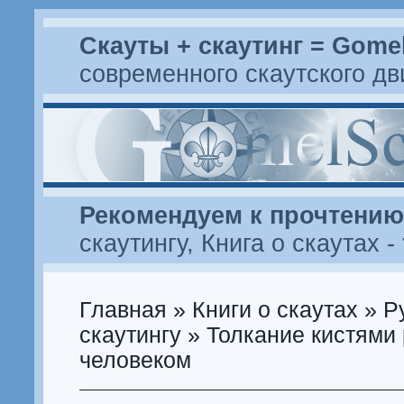
Скауты + скаутинг = Gome
современного скаутского д
Рекомендуем к прочтению
скаутингу
,
Книга о скаутах
-
Главная
»
Книги о скаутах
»
Р
скаутингу
» Толкание кистями 
человеком