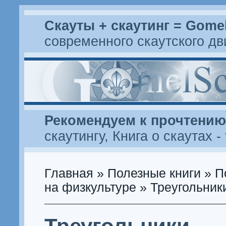
Скауты + скаутинг = Gome
современного скаутского д
Рекомендуем к прочтению
скаутингу
,
Книга о скаутах
-
Главная
»
Полезные книги
»
П
на физкультуре
» Треугольник