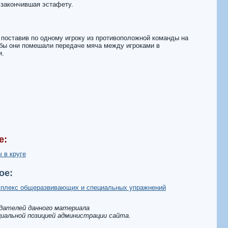
 закончившая эстафету.
поставив по одному игроку из противоположной команды на
обы они помешали передаче мяча между игроками в
и.
е:
 в круге
ое:
плекс общеразвивающих и специальных упражнений
здателей данного материала
иальной позицией администрации сайта.