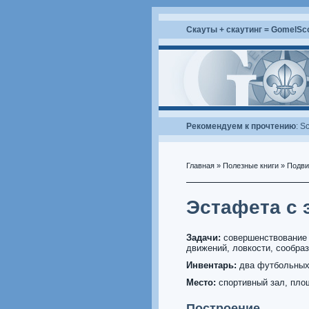
Скауты + скаутинг = GomelSc
Рекомендуем к прочтению
:
Sc
Главная
»
Полезные книги
»
Подви
Эстафета с 
Задачи:
совершенствование 
движений, ловкости, сообра
Инвентарь:
два футбольных
Место:
спортивный зал, пло
Построение