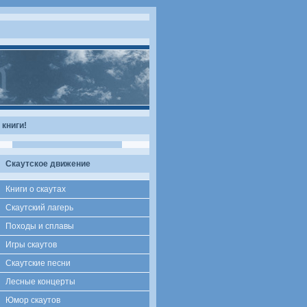
книги!
Скаутское движение
Книги о скаутах
Скаутский лагерь
Походы и сплавы
Игры скаутов
Скаутские песни
Лесные концерты
Юмор скаутов