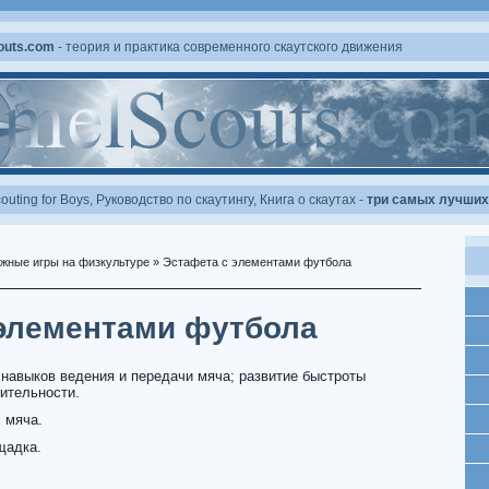
outs.com
- теория и практика современного скаутского движения
outing for Boys
,
Руководство по скаутингу
,
Книга о скаутах
-
три самых лучших 
жные игры на физкультуре
» Эстафета с элементами футбола
элементами футбола
навыков ведения и передачи мяча; развитие быстроты
зительности.
 мяча.
щадка.