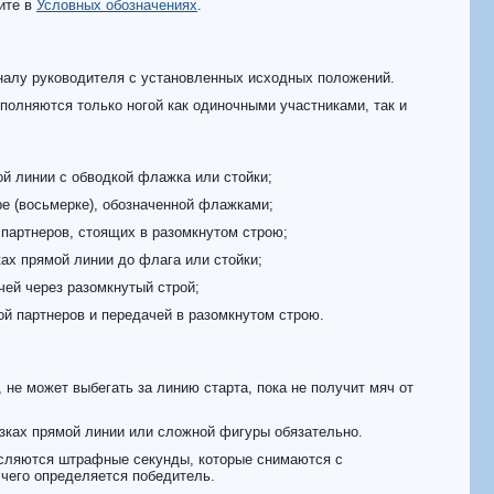
ите в
Условных обозначениях
.
налу руководителя с установленных исходных положений.
полняются только ногой как одиночными участниками, так и
ой линии с обводкой флажка или стойки;
ре (восьмерке), обозначенной флажками;
 партнеров, стоящих в разомкнутом строю;
ках прямой линии до флага или стойки;
чей через разомкнутый строй;
ой партнеров и передачей в разомкнутом строю.
не может выбегать за линию старта, пока не получит мяч от
зках прямой линии или сложной фигуры обязательно.
исляются штрафные секунды, которые снимаются с
 чего определяется победитель.