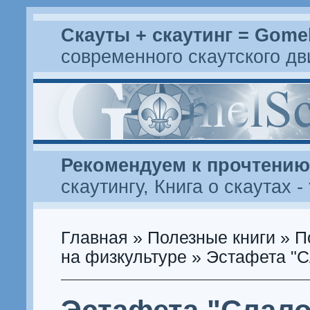
Скауты + скаутинг = Gome
современного скаутского д
Рекомендуем к прочтению
скаутингу
,
Книга о скаутах
-
Главная
»
Полезные книги
»
П
на физкультуре
» Эстафета "