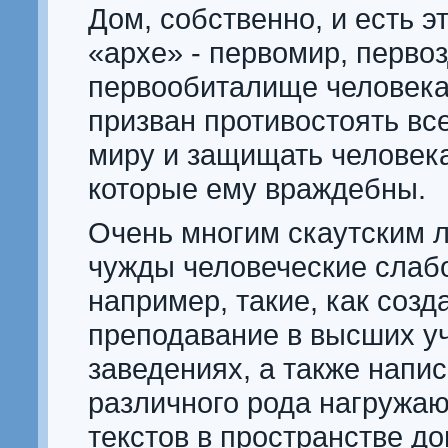
Дом, собственно, и есть э
«архе» - первомир, перво
первообиталище человека
призван противостоять в
миру и защищать человека
которые ему враждебны.
Очень многим скаутским 
чужды человеческие слабо
например, такие, как созд
преподавание в высших у
заведениях, а также напи
различного рода нагружа
текстов в пространстве до