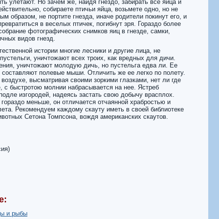
ять улетают. Но зачем же, найдя гнездо, забирать все яйца и
ействительно, собираете птичьи яйца, возьмете одно, но не
ным образом, не портите гнезда, иначе родители покинут его, и
превратиться в веселых птичек, погибнут зря. Гораздо более
собрание фотографических снимков яиц в гнезде, самки,
ичных видов гнезд.
тественной истории многие лесники и другие лица, не
 пустельги, уничтожают всех троих, как вредных для дичи.
нения, уничтожают молодую дичь, но пустельга едва ли. Ее
составляют полевые мыши. Отличить же ее легко по полету.
 воздухе, высматривая своими зоркими глазками, нет ли где
е, с быстротою молнии набрасывается на нее. Ястреб
 подле изгородей, надеясь застать свою добычу врасплох.
о гораздо меньше, он отличается отчаянной храбростью и
ета. Рекомендуем каждому скауту иметь в своей библиотеке
ивотных Сетона Томпсона, вождя американских скаутов.
сия)
е:
ы и рыбы