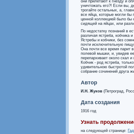
они прилетают к гнезду и оп
уничтожать его?! Если вы, д
трогайте остальных, а, глав
все яйца, которые могли бы 
ценной коллекцией было бы 
сидящей на яйцах, или разл
По недостатку познаний в ес
различая ястреба, кобчика и
Ястребы и кобчики, без сом
почти исключительную пищу 
Она почти все время парит в
полевой мышки, и, увидев е
перепархивает около скал и
Кобчик - род ястреба, тольк
удивительною быстротой пол
собрание сочинений друга ж
Автор
И.Н. Жуков
(Петроград, Рос
Дата создания
1916 год
Узнать продолжени
на следующей странице:
Гад