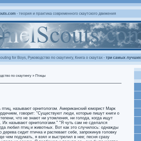
outs.com
- теория и практика современного скаутского движения
outing for Boys
,
Руководство по скаутингу
,
Книга о скаутах
-
три самых лучших 
одство по скаутингу
» Птицы
 птиц, называют орнитологом. Американский юморист Марк
рдечием, говорит: "Существуют люди, которые пишут книги о
степени, что не знают ни утомления, ни голода, когда ищут
. Их называют орнитологами." "Я чуть сам не сделался
егда любил птиц и животных. Вот как это случилось: однажды
о дерева сидит птичка и распевает себе, запрокинув головку
де чем подумать, я взял и выстрелил в нее; песня сразу