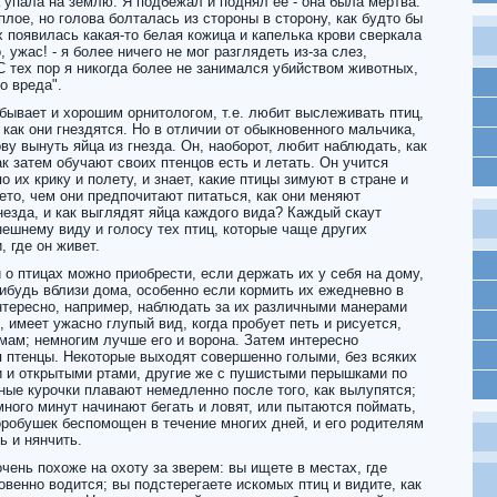
а упала на землю. Я подбежал и поднял ее - она была мертва.
лое, но голова болталась из стороны в сторону, как будто бы
 появилась какая-то белая кожица и капелька крови сверкала
, ужас! - я более ничего не мог разглядеть из-за слез,
С тех пор я никогда более не занимался убийством животных,
о вреда".
бывает и хорошим орнитологом, т.е. любит выслеживать птиц,
 как они гнездятся. Но в отличии от обыкновенного мальчика,
ову вынуть яйца из гнезда. Он, наоборот, любит наблюдать, как
к затем обучают своих птенцов есть и летать. Он учится
 их крику и полету, и знает, какие птицы зимуют в стране и
ето, чем они предпочитают питаться, как они меняют
гнезда, и как выглядят яйца каждого вида? Каждый скаут
нешнему виду и голосу тех птиц, которые чаще других
, где он живет.
о птицах можно приобрести, если держать их у себя на дому,
нибудь вблизи дома, особенно если кормить их ежедневно в
тересно, например, наблюдать за их различными манерами
, имеет ужасно глупый вид, когда пробует петь и рисуется,
мам; немногим лучше его и ворона. Затем интересно
 птенцы. Некоторые выходят совершенно голыми, без всяких
и и открытыми ртами, другие же с пушистыми перышками по
ные курочки плавают немедленно после того, как вылупятся;
ного минут начинают бегать и ловят, или пытаются поймать,
оробушек беспомощен в течение многих дней, и его родителям
ь и нянчить.
чень похоже на охоту за зверем: вы ищете в местах, где
овенно водится; вы подстерегаете искомых птиц и видите, как