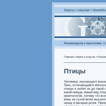
Скауты + скаутинг = GomelSc
Рекомендуем к прочтению
:
Sc
Главная
»
Книги о скаутах
»
Руков
Птицы
Человека, изучающего жизнь
Твен, отличающийся мягкосе
птицах и любят их до такой 
какой-нибудь новый вид птиц
орнитологом, потому что вс
вижу на сухой ветке высоког
назад и раскрыв ротик. Преж