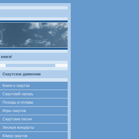
книги!
Скаутское движение
Книги о скаутах
Скаутский лагерь
Походы и сплавы
Игры скаутов
Скаутские песни
Лесные концерты
Юмор скаутов