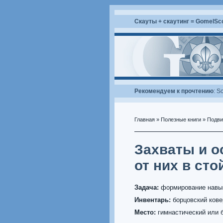
Скауты + скаутинг = GomelSc
Рекомендуем к прочтению
:
Sc
Главная
»
Полезные книги
»
Подви
Захваты и 
от них в сто
Задача:
формирование навык
Инвентарь:
борцовский кове
Место:
гимнастический или б