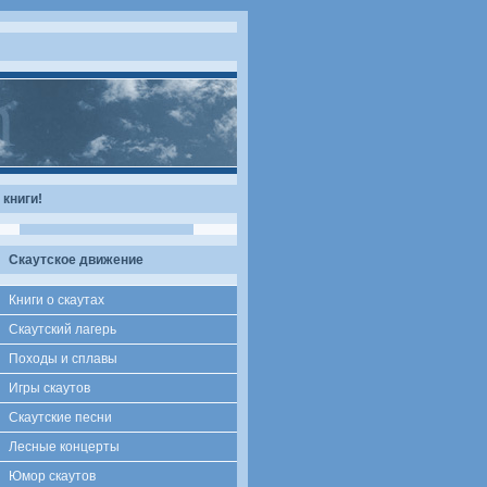
книги!
Скаутское движение
Книги о скаутах
Скаутский лагерь
Походы и сплавы
Игры скаутов
Скаутские песни
Лесные концерты
Юмор скаутов