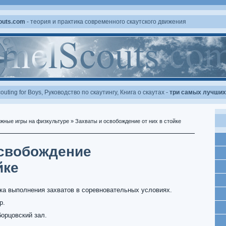
outs.com
- теория и практика современного скаутского движения
outing for Boys
,
Руководство по скаутингу
,
Книга о скаутах
-
три самых лучших 
жные игры на физкультуре
» Захваты и освобождение от них в стойке
освобождение
йке
а выполнения захватов в соревновательных условиях.
р.
орцовский зал.