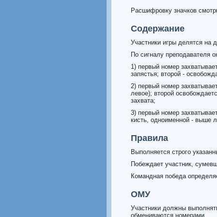
Расшифровку значков смотр
Содержание
Участники игры делятся на д
По сигналу преподавателя 
1) первый номер захватывает
запястья; второй - освобожд
2) первый номер захватывает
левое); второй освобождает
захвата;
3) первый номер захватывает
кисть, одноименной - выше л
Правила
Выполняется строго указанн
Побеждает участник, сумевш
Командная победа определяе
ОМУ
Участники должны выполнять
обмениваются номерами.