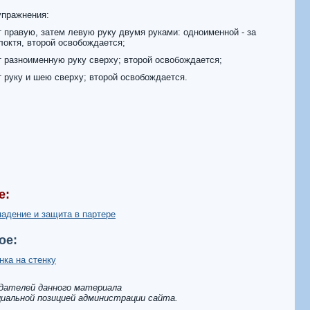
пражнения:
т правую, затем левую руку двумя руками: одноименной - за
локтя, второй освобождается;
т разноименную руку сверху; второй освобождается;
т руку и шею сверху; второй освобождается.
е:
адение и защита в партере
ое:
нка на стенку
здателей данного материала
иальной позицией администрации сайта.