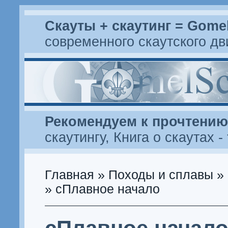
Скауты + скаутинг = Gome
современного скаутского д
Рекомендуем к прочтению
скаутингу
,
Книга о скаутах
-
Главная
»
Походы и сплавы
»
» сПлавное начало